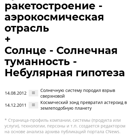
ракетостроение -
аэрокосмическая
отрасль
+
Солнце - Солнечная
туманность -
Небулярная гипотеза
Солнечную систему породил взрыв
14.08.2012
сверхновой
Космический зонд превратил астероид в
14.12.2011
землеподобную планету
* Страница-профиль компании, системы (продукта или
услуги), технологии, персоны и т.п. создается редактором
на основе анализа архива публикаций портала CNews.