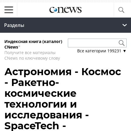
Разделы
Индексная книга (каталог)
CNews
*
Все категории
199231
▼
Получите все материалы
CNews по ключевому слову
Астрономия - Космос
- Ракетно-
космические
технологии и
исследования -
SpaceTech -