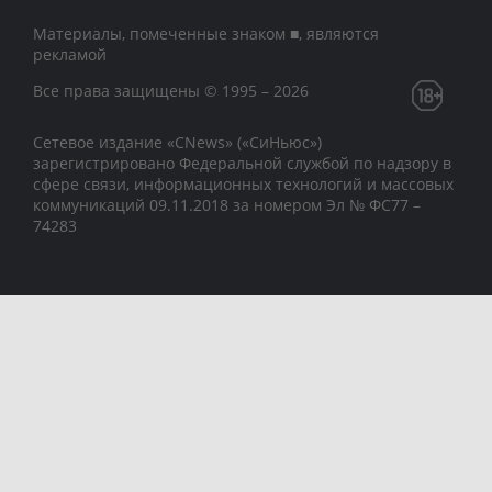
Материалы, помеченные знаком ■, являются
рекламой
Все права защищены © 1995 – 2026
Сетевое издание «CNews» («СиНьюс»)
зарегистрировано Федеральной службой по надзору в
сфере связи, информационных технологий и массовых
коммуникаций 09.11.2018 за номером Эл № ФС77 –
74283