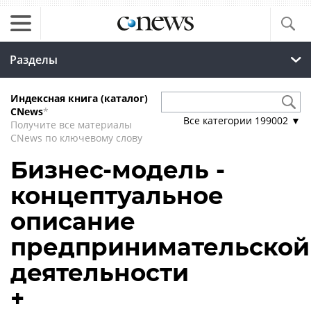
Разделы
Индексная книга (каталог)
CNews
*
Все категории
199002
▼
Получите все материалы
CNews по ключевому слову
Бизнес-модель -
концептуальное
описание
предпринимательской
деятельности
+