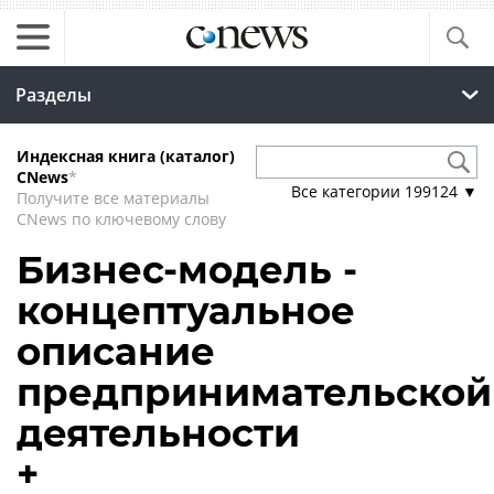
Разделы
Индексная книга (каталог)
CNews
*
Все категории
199124
▼
Получите все материалы
CNews по ключевому слову
Бизнес-модель -
концептуальное
описание
предпринимательской
деятельности
+