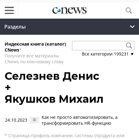
Разделы
Индексная книга (каталог)
CNews
*
Все категории
199231
▼
Получите все материалы
CNews по ключевому слову
Селезнев Денис
+
Якушков Михаил
Как не просто автоматизировать, а
24.10.2023
трансформировать HR-функцию
* Страница-профиль компании, системы (продукта или