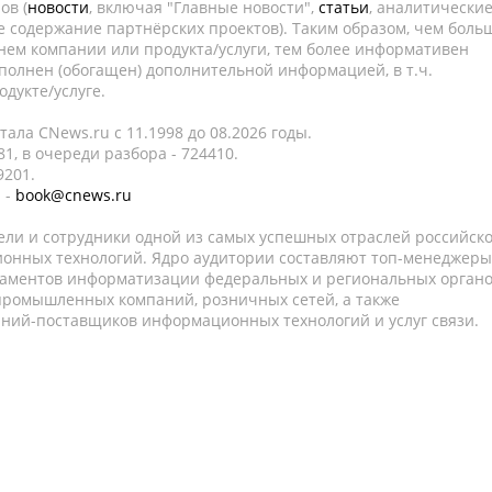
ов (
новости
, включая "Главные новости",
статьи
, аналитически
е содержание партнёрских проектов). Таким образом, чем боль
нем компании или продукта/услуги, тем более информативен
полнен (обогащен) дополнительной информацией, в т.ч.
дукте/услуге.
ала CNews.ru c 11.1998 до 08.2026 годы.
1, в очереди разбора - 724410.
9201.
 -
book@cnews.ru
ели и сотрудники одной из самых успешных отраслей российск
онных технологий. Ядро аудитории составляют топ-менеджеры
таментов информатизации федеральных и региональных орган
 промышленных компаний, розничных сетей, а также
аний-поставщиков информационных технологий и услуг связи.