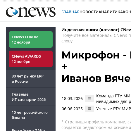
ГЛАВНАЯ
НОВОСТИ
АНАЛИТИКА
КО
Индексная книга (каталог) CNe
Получите все материалы CNews 
CNews FORUM
слову
12 ноября
Микрофон - 
CNews AWARDS
12 ноября
+
Иванов Вяче
30 лет рынку ERP
в России
Главные
Команда РТУ МИР
18.03.2026
ИТ-сценарии
2026
невидимых для 
06.06.2025
Ученые РТУ МИРЭ
10 лет российского
бэкапа
* Страница-профиль компании, сис
создается редактором на основе
Российские ПАКи