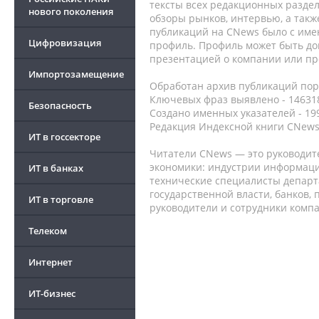
тексты всех редакционных раздел
нового поколения
обзоры рынков, интервью, а такж
публикаций на CNews было с име
Цифровизация
профиль. Профиль может быть до
презентацией о компании или про
Импортозамещение
Обработан архив публикаций порт
Ключевых фраз выявлено - 146318
Безопасность
Создано именных указателей - 19
Редакция Индексной книги CNews
ИТ в госсекторе
Читатели CNews — это руководит
экономики: индустрии информаци
ИТ в банках
технические специалисты депар
государственной власти, банков,
ИТ в торговле
руководители и сотрудники комп
Телеком
Интернет
ИТ-бизнес