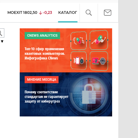
MOEXIT
1802,50
-0,23
КАТАЛОГ
CNEWS ANALYTICS
▼
Топ-10 сфер применения
квантовых компьютеров.
Инфографика CNews
МНЕНИЕ МЕСЯЦА
Почему соответствие
стандартам не гарантирует
защиту от киберугроз