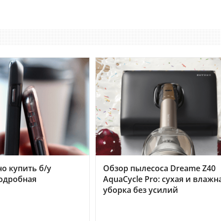
но купить б/у
Обзор пылесоса Dreame Z40
подробная
AquaCycle Pro: сухая и влажн
уборка без усилий