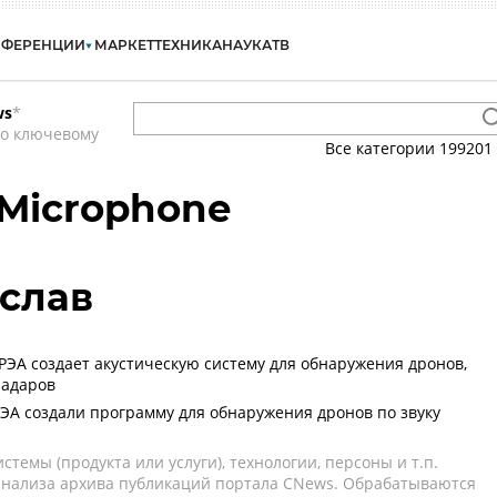
НФЕРЕНЦИИ
МАРКЕТ
ТЕХНИКА
НАУКА
ТВ
ws
*
по ключевому
Все категории
199201
Microphone
слав
ЭА создает акустическую систему для обнаружения дронов,
радаров
А создали программу для обнаружения дронов по звуку
темы (продукта или услуги), технологии, персоны и т.п.
 анализа архива публикаций портала CNews. Обрабатываются