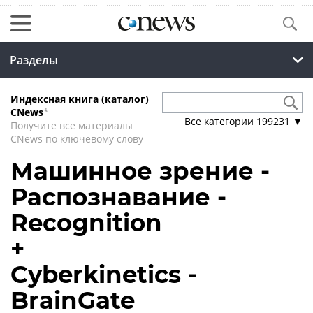
Разделы
Индексная книга (каталог)
CNews
*
Все категории
199231
▼
Получите все материалы
CNews по ключевому слову
Машинное зрение -
Распознавание -
Recognition
+
Cyberkinetics -
BrainGate