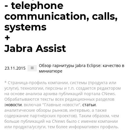
- telephone
communication, calls,
systems
+
Jabra Assist
Обзор гарнитуры Jabra Eclipse: качество в
23.11.2015
миниатюре
* Страница-профиль компании, системы (продукта или
услуги), технологии, персоны и т.п. создается редактором
на основе анализа архива публикаций портала CNews.
Обрабатываются тексты всех редакционных разделов
(
новости
, включая "Главные новости",
статьи
,
аналитические обзоры рынков, интервью, а также
содержание партнёрских проектов). Таким образом, чем
больше публикаций на CNews было с именем компании
или продукта/услуги, тем более информативен профиль.