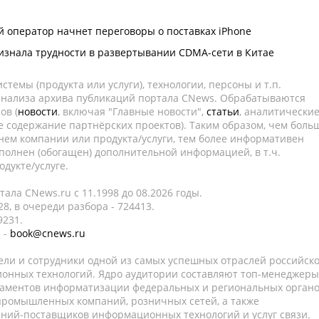
й оператор начнет переговоры о поставках iPhone
изнала трудности в развертывании CDMA-сети в Китае
темы (продукта или услуги), технологии, персоны и т.п.
 анализа архива публикаций портала CNews. Обрабатываются
ов (
новости
, включая "Главные новости",
статьи
, аналитически
е содержание партнёрских проектов). Таким образом, чем боль
нем компании или продукта/услуги, тем более информативен
полнен (обогащен) дополнительной информацией, в т.ч.
дукте/услуге.
ала CNews.ru c 11.1998 до 08.2026 годы.
8, в очереди разбора - 724413.
9231.
 -
book@cnews.ru
ели и сотрудники одной из самых успешных отраслей российск
онных технологий. Ядро аудитории составляют топ-менеджеры
таментов информатизации федеральных и региональных орган
 промышленных компаний, розничных сетей, а также
аний-поставщиков информационных технологий и услуг связи.