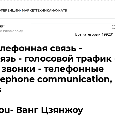
НФЕРЕНЦИИ
МАРКЕТ
ТЕХНИКА
НАУКА
ТВ
ws
*
по ключевому
Все категории
199231
елефонная связь -
язь - голосовой трафик 
звонки - телефонные
elephone communication,
s
ou- Ванг Цзянжоу