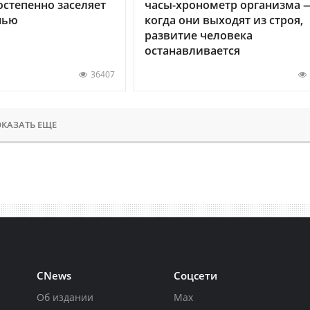
остепенно заселяет
часы-хронометр организма 
нью
когда они выходят из строя,
развитие человека
останавливается
36407
КАЗАТЬ ЕЩЕ
CNews
Соцсети
Об издании
Max