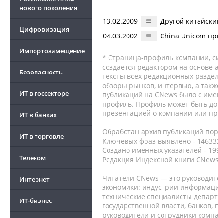
нового поколения
13.02.2009
Другой китайски
Цифровизация
04.03.2002
China Unicom пр
Импортозамещение
* Страница-профиль компании, сис
создается редактором на основе
Безопасность
тексты всех редакционных раздел
обзоры рынков, интервью, а такж
ИТ в госсекторе
публикаций на CNews было с име
профиль. Профиль может быть до
презентацией о компании или про
ИТ в банках
Обработан архив публикаций порт
ИТ в торговле
Ключевых фраз выявлено - 146332
Создано именных указателей - 19
Телеком
Редакция Индексной книги CNews
Читатели CNews — это руководит
Интернет
экономики: индустрии информаци
технические специалисты депар
ИТ-бизнес
государственной власти, банков,
руководители и сотрудники комп