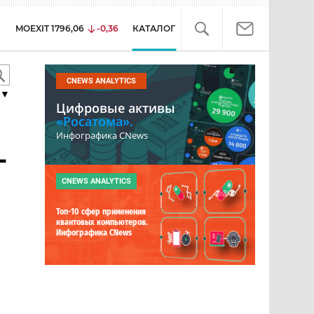
MOEXIT
1796,06
-0,36
КАТАЛОГ
CNEWS ANALYTICS
▼
Цифровые активы
«Росатома».
Инфографика CNews
-
CNEWS ANALYTICS
Топ-10 сфер применения
квантовых компьютеров.
Инфографика CNews