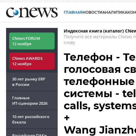
ГЛАВНАЯ
НОВОСТИ
АНАЛИТИКА
КО
Индексная книга (каталог) CNe
Получите все материалы CNews 
CNews FORUM
слову
12 ноября
Телефон - Т
CNews AWARDS
12 ноября
голосовая св
телефонные 
30 лет рынку ERP
в России
системы - t
Главные
calls, system
ИТ-сценарии
2026
+
10 лет российского
бэкапа
Wang Jianzh
Российские ПАКи