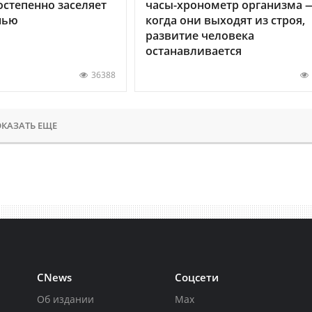
остепенно заселяет
часы-хронометр организма 
нью
когда они выходят из строя,
развитие человека
останавливается
36388
КАЗАТЬ ЕЩЕ
CNews
Соцсети
Об издании
Max