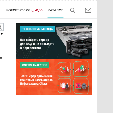
MOEXIT
1796,06
-0,36
КАТАЛОГ
ТЕХНОЛОГИЯ МЕСЯЦА
▼
Как выбрать сервер
для ЦОД и не прогадать
в перспективе
-
CNEWS ANALYTICS
Топ-10 сфер применения
квантовых компьютеров.
Инфографика CNews