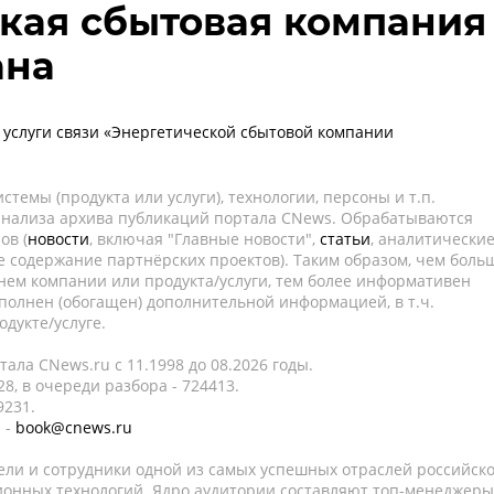
кая сбытовая компания
ана
 услуги связи «Энергетической сбытовой компании
темы (продукта или услуги), технологии, персоны и т.п.
 анализа архива публикаций портала CNews. Обрабатываются
ов (
новости
, включая "Главные новости",
статьи
, аналитически
е содержание партнёрских проектов). Таким образом, чем боль
нем компании или продукта/услуги, тем более информативен
полнен (обогащен) дополнительной информацией, в т.ч.
дукте/услуге.
ала CNews.ru c 11.1998 до 08.2026 годы.
8, в очереди разбора - 724413.
9231.
 -
book@cnews.ru
ели и сотрудники одной из самых успешных отраслей российск
онных технологий. Ядро аудитории составляют топ-менеджеры