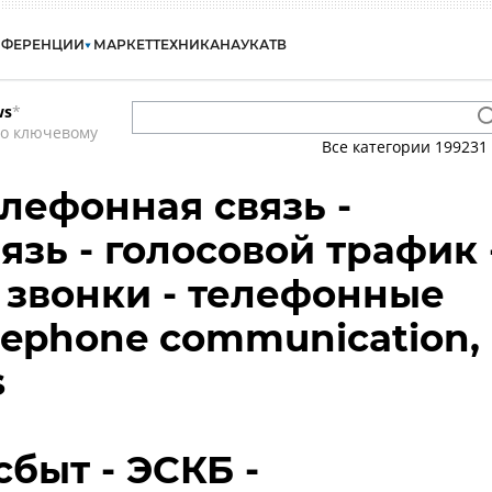
НФЕРЕНЦИИ
МАРКЕТ
ТЕХНИКА
НАУКА
ТВ
ws
*
по ключевому
Все категории
199231
елефонная связь -
язь - голосовой трафик 
звонки - телефонные
elephone communication,
s
быт - ЭСКБ -