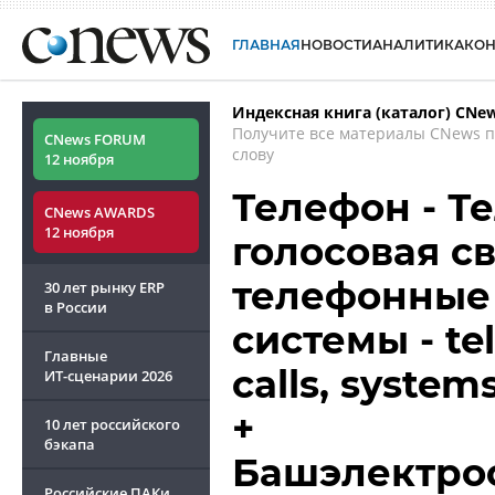
ГЛАВНАЯ
НОВОСТИ
АНАЛИТИКА
КО
Индексная книга (каталог) CNe
Получите все материалы CNews 
CNews FORUM
слову
12 ноября
Телефон - Т
CNews AWARDS
12 ноября
голосовая св
телефонные 
30 лет рынку ERP
в России
системы - t
Главные
calls, system
ИТ-сценарии
2026
+
10 лет российского
бэкапа
Башэлектрос
Российские ПАКи