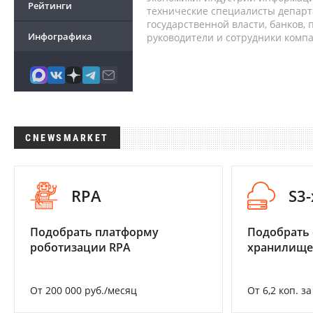
Рейтинги
технические специалисты депар
государственной власти, банков,
Инфографика
руководители и сотрудники комп
CNEWSMARKET
RPA
S3
Подобрать платформу
Подобрать
роботизации RPA
хранилище
От 200 000 руб./месяц
От 6,2 коп. з