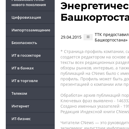
Энергетичес
нового поколения
Башкортост
Цифровизация
Импортозамещение
ТТК предоставил
29.04.2015
Башкортостана»
Безопасность
* Страница-профиль компании, сис
ИТ в госсекторе
создается редактором на основе
тексты всех редакционных раздел
обзоры рынков, интервью, а такж
ИТ в банках
публикаций на CNews было с име
профиль. Профиль может быть до
ИТ в торговле
презентацией о компании или про
Телеком
Обработан архив публикаций порт
Ключевых фраз выявлено - 146332
Интернет
Создано именных указателей - 19
Редакция Индексной книги CNews
ИТ-бизнес
Читатели CNews — это руководит
экономики: индустрии информаци