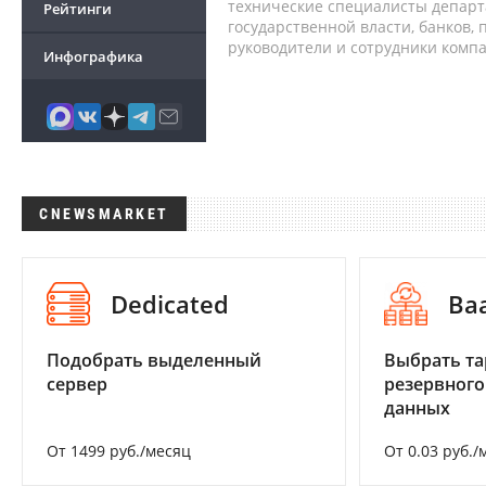
технические специалисты депар
Рейтинги
государственной власти, банков,
руководители и сотрудники комп
Инфографика
CNEWSMARKET
Dedicated
Ba
Подобрать выделенный
Выбрать та
сервер
резервного
данных
От 1499 руб./месяц
От 0.03 руб./