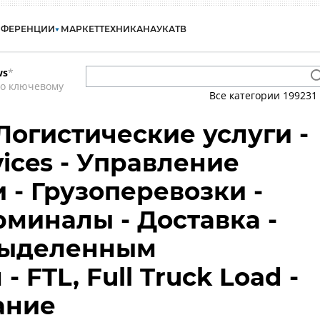
НФЕРЕНЦИИ
МАРКЕТ
ТЕХНИКА
НАУКА
ТВ
ws
*
по ключевому
Все категории
199231
Логистические услуги -
rvices - Управление
 - Грузоперевозки -
рминалы - Доставка -
выделенным
 FTL, Full Truck Load -
ание