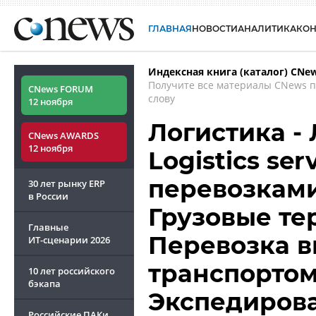
ГЛАВНАЯ
НОВОСТИ
АНАЛИТИКА
КО
Индексная книга (каталог) CNe
Получите все материалы CNews 
CNews FORUM
слову
12 ноября
Логистика - 
CNews AWARDS
12 ноября
Logistics se
перевозками
30 лет рынку ERP
в России
Грузовые те
Главные
Перевозка 
ИТ-сценарии
2026
транспортом -
10 лет российского
бэкапа
Экспедиров
Российские ПАКи