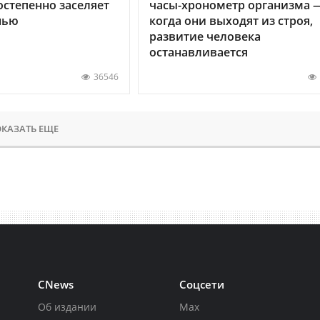
остепенно заселяет
часы-хронометр организма 
нью
когда они выходят из строя,
развитие человека
останавливается
36546
КАЗАТЬ ЕЩЕ
CNews
Соцсети
Об издании
Max