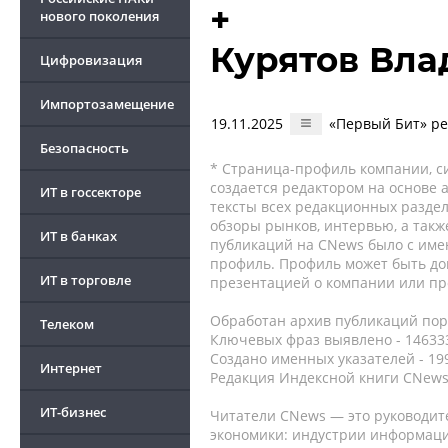
+
нового поколения
Курятов Вл
Цифровизация
Импортозамещение
19.11.2025
«Первый Бит» ре
Безопасность
* Страница-профиль компании, сис
создается редактором на основе
ИТ в госсекторе
тексты всех редакционных раздел
обзоры рынков, интервью, а такж
ИТ в банках
публикаций на CNews было с име
профиль. Профиль может быть до
ИТ в торговле
презентацией о компании или про
Обработан архив публикаций порт
Телеком
Ключевых фраз выявлено - 146333
Создано именных указателей - 19
Интернет
Редакция Индексной книги CNews
ИТ-бизнес
Читатели CNews — это руководит
экономики: индустрии информаци