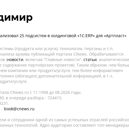
адимир
ализовал 25 подсистем в холдинговой «1С:ERP» для «Артпласт»
темы (продукта или услуги), технологии, персоны и т.п.
 анализа архива публикаций портала CNews. Обрабатываются
ов (
новости
, включая "Главные новости",
статьи
, аналитически
е содержание партнёрских проектов). Таким образом, чем боль
нем компании или продукта/услуги, тем более информативен
полнен (обогащен) дополнительной информацией, в т.ч.
дукте/услуге.
ала CNews.ru c 11.1998 до 08.2026 годы.
0, в очереди разбора - 724415.
9231.
 -
book@cnews.ru
ели и сотрудники одной из самых успешных отраслей российск
онных технологий. Ядро аудитории составляют топ-менеджеры