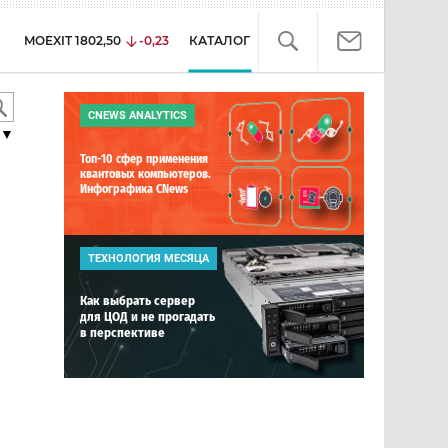
MOEXIT
1802,50
-0,23
КАТАЛОГ
CNEWS ANALYTICS
▼
Топ-10 сфер применения
квантовых компьютеров.
Инфографика CNews
ТЕХНОЛОГИЯ МЕСЯЦА
Как выбрать сервер
для ЦОД и не прогадать
в перспективе