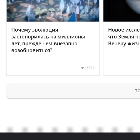
Почему эволюция
Новое иссле
застопорилась на миллионы
что Земля п
лет, прежде чем внезапно
Венеру жиз
возобновиться?
2329
ПО