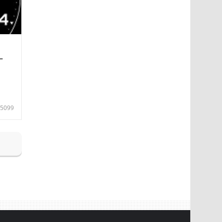
—
5099