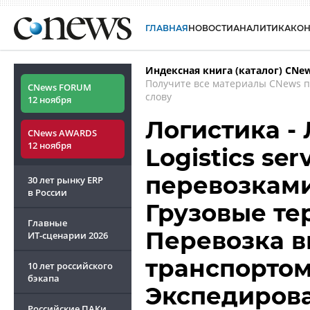
ГЛАВНАЯ
НОВОСТИ
АНАЛИТИКА
КО
Индексная книга (каталог) CNe
Получите все материалы CNews 
CNews FORUM
слову
12 ноября
Логистика - 
CNews AWARDS
12 ноября
Logistics se
перевозками
30 лет рынку ERP
в России
Грузовые те
Главные
Перевозка 
ИТ-сценарии
2026
транспортом -
10 лет российского
бэкапа
Экспедиров
Российские ПАКи