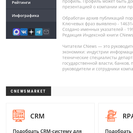
профиль. Профиль может быть до
Рейтинги
презентацией о компании или про
Инфографика
Обработан архив публикаций порт
Ключевых фраз выявлено - 146314
Создано именных указателей - 19
Редакция Индексной книги CNews
Читатели CNews — это руководит
экономики: индустрии информаци
технические специалисты депар
государственной власти, банков,
руководители и сотрудники комп
CNEWSMARKET
CRM
RP
Подобрать CRM-систему для
Подобрать