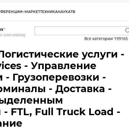
НФЕРЕНЦИИ
МАРКЕТ
ТЕХНИКА
НАУКА
ТВ
ws
*
по ключевому
Все категории
199165
Логистические услуги -
rvices - Управление
 - Грузоперевозки -
рминалы - Доставка -
выделенным
 FTL, Full Truck Load -
ание