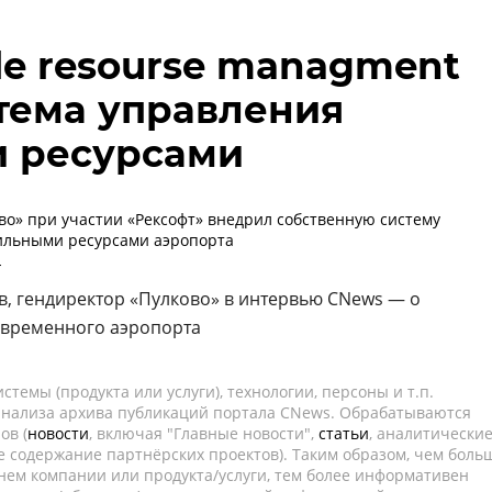
le resourse managment
стема управления
 ресурсами
во» при участии «Рексофт» внедрил собственную систему
ильными ресурсами аэропорта
-
в, гендиректор «Пулково» в интервью CNews — о
овременного аэропорта
темы (продукта или услуги), технологии, персоны и т.п.
 анализа архива публикаций портала CNews. Обрабатываются
ов (
новости
, включая "Главные новости",
статьи
, аналитически
е содержание партнёрских проектов). Таким образом, чем боль
нем компании или продукта/услуги, тем более информативен