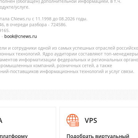
полнен (обогащен) дополнительной информацией, в т.ч.
дукте/услуге.
ала CNews.ru c 11.1998 до 08.2026 годы.
6, в очереди разбора - 724586.
9165.
 -
book@cnews.ru
ели и сотрудники одной из самых успешных отраслей российск
онных технологий. Ядро аудитории составляют топ-менеджеры
таментов информатизации федеральных и региональных орган
 промышленных компаний, розничных сетей, а также
аний-поставщиков информационных технологий и услуг связи.
A
VPS
 платформу
Подобрать виртуальный