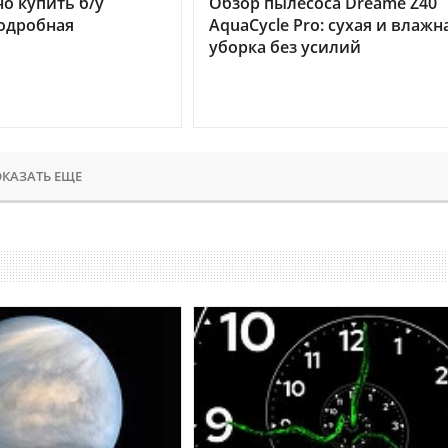
но купить б/у
Обзор пылесоса Dreame Z40
подробная
AquaCycle Pro: сухая и влажн
уборка без усилий
КАЗАТЬ ЕЩЕ