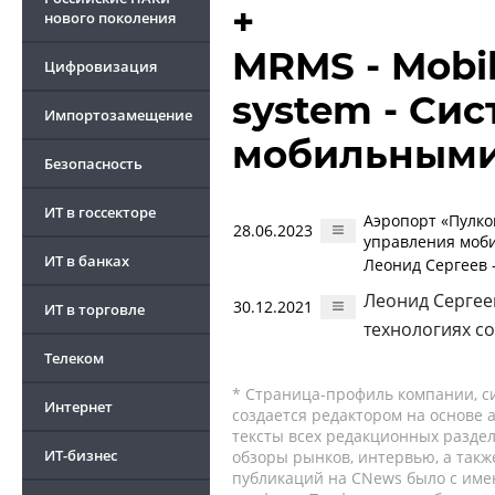
+
нового поколения
MRMS - Mobi
Цифровизация
system - Си
Импортозамещение
мобильными
Безопасность
ИТ в госсекторе
Аэропорт «Пулко
28.06.2023
управления моб
ИТ в банках
Леонид Сергеев 
Леонид Сергее
30.12.2021
ИТ в торговле
технологиях с
Телеком
* Страница-профиль компании, сис
Интернет
создается редактором на основе
тексты всех редакционных раздел
ИТ-бизнес
обзоры рынков, интервью, а такж
публикаций на CNews было с име