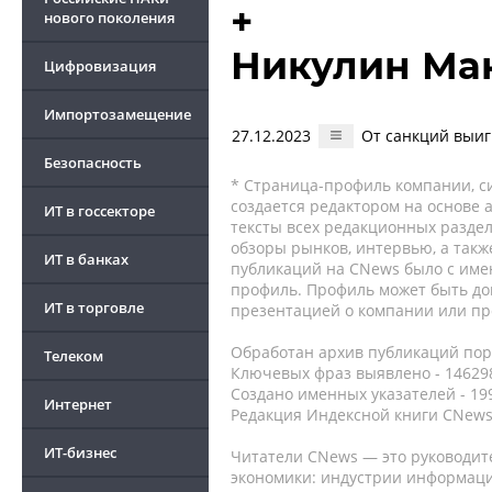
+
нового поколения
Никулин Ма
Цифровизация
Импортозамещение
27.12.2023
От санкций выиг
Безопасность
* Страница-профиль компании, сис
создается редактором на основе
ИТ в госсекторе
тексты всех редакционных раздел
обзоры рынков, интервью, а такж
ИТ в банках
публикаций на CNews было с име
профиль. Профиль может быть до
ИТ в торговле
презентацией о компании или про
Обработан архив публикаций порт
Телеком
Ключевых фраз выявлено - 146298
Создано именных указателей - 19
Интернет
Редакция Индексной книги CNews
ИТ-бизнес
Читатели CNews — это руководит
экономики: индустрии информаци