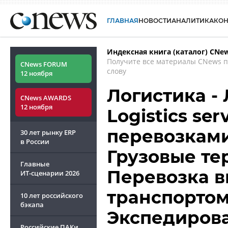
ГЛАВНАЯ
НОВОСТИ
АНАЛИТИКА
КО
Индексная книга (каталог) CNe
Получите все материалы CNews 
CNews FORUM
слову
12 ноября
Логистика - 
CNews AWARDS
12 ноября
Logistics se
перевозками
30 лет рынку ERP
в России
Грузовые те
Главные
Перевозка 
ИТ-сценарии
2026
транспортом -
10 лет российского
бэкапа
Экспедиров
Российские ПАКи