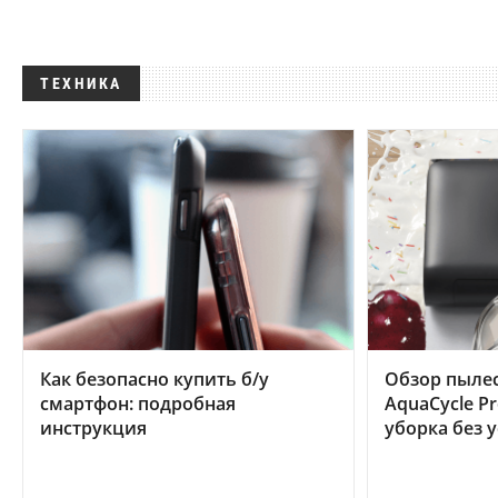
ТЕХНИКА
Как безопасно купить б/у
Обзор пылес
смартфон: подробная
AquaCycle Pr
инструкция
уборка без 