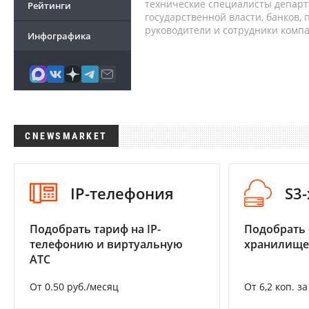
технические специалисты депар
Рейтинги
государственной власти, банков,
руководители и сотрудники комп
Инфографика
CNEWSMARKET
IP-телефония
S3
Подобрать тариф на IP-
Подобрать
телефонию и виртуальную
хранилище
АТС
От 0.50 руб./месяц
От 6,2 коп. з