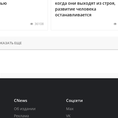
нью
когда они выходят из строя,
развитие человека
останавливается
36108
КАЗАТЬ ЕЩЕ
CNews
Соцсети
Об издании
Max
Реклама
VK