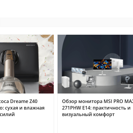
оса Dreame Z40
Обзор монитора MSI PRO MA
o: сухая и влажная
271PHW E14: практичность и
усилий
визуальный комфорт