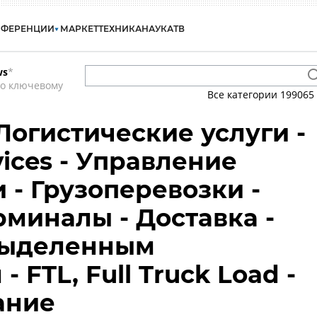
НФЕРЕНЦИИ
МАРКЕТ
ТЕХНИКА
НАУКА
ТВ
ws
*
по ключевому
Все категории
199065
Логистические услуги -
rvices - Управление
 - Грузоперевозки -
рминалы - Доставка -
выделенным
 FTL, Full Truck Load -
ание