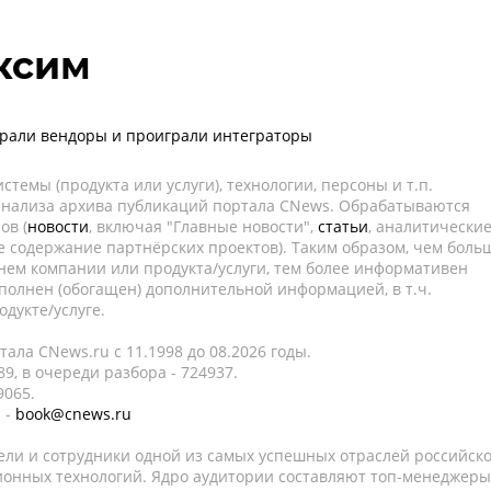
ксим
рали вендоры и проиграли интеграторы
темы (продукта или услуги), технологии, персоны и т.п.
 анализа архива публикаций портала CNews. Обрабатываются
ов (
новости
, включая "Главные новости",
статьи
, аналитически
е содержание партнёрских проектов). Таким образом, чем боль
нем компании или продукта/услуги, тем более информативен
полнен (обогащен) дополнительной информацией, в т.ч.
дукте/услуге.
ала CNews.ru c 11.1998 до 08.2026 годы.
9, в очереди разбора - 724937.
9065.
 -
book@cnews.ru
ели и сотрудники одной из самых успешных отраслей российск
онных технологий. Ядро аудитории составляют топ-менеджеры