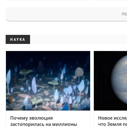
ПО
НАУКА
Почему эволюция
Новое иссле
застопорилась на миллионы
что Земля п