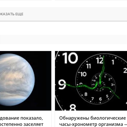
КАЗАТЬ ЕЩЕ
дование показало,
Обнаружены биологические
остепенно заселяет
часы-хронометр организма 