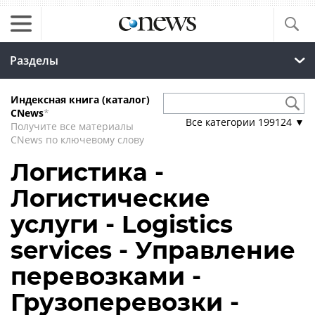
Разделы
Индексная книга (каталог)
CNews
*
Все категории
199124
▼
Получите все материалы
CNews по ключевому слову
Логистика -
Логистические
услуги - Logistics
services - Управление
перевозками -
Грузоперевозки -