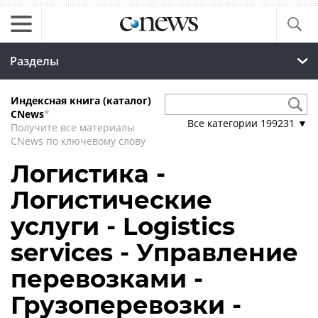
Разделы
Индексная книга (каталог)
CNews
*
Все категории
199231
▼
Получите все материалы
CNews по ключевому слову
Логистика -
Логистические
услуги - Logistics
services - Управление
перевозками -
Грузоперевозки -