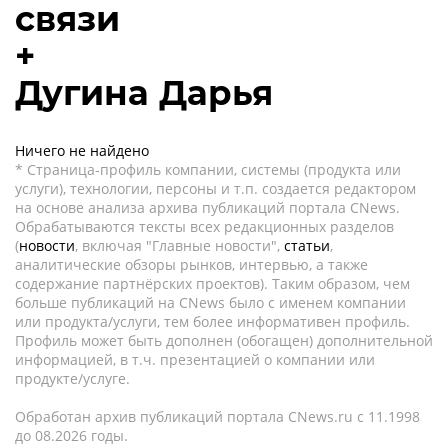
связи
+
Дугина Дарья
Ничего не найдено
* Страница-профиль компании, системы (продукта или
услуги), технологии, персоны и т.п. создается редактором
на основе анализа архива публикаций портала CNews.
Обрабатываются тексты всех редакционных разделов
(
новости
, включая "Главные новости",
статьи
,
аналитические обзоры рынков, интервью, а также
содержание партнёрских проектов). Таким образом, чем
больше публикаций на CNews было с именем компании
или продукта/услуги, тем более информативен профиль.
Профиль может быть дополнен (обогащен) дополнительной
информацией, в т.ч. презентацией о компании или
продукте/услуге.
Обработан архив публикаций портала CNews.ru c 11.1998
до 08.2026 годы.