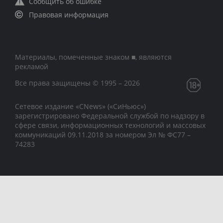
Сообщить об ошибке
Правовая информация
Материалы, помеченные знаком ■, являются
рекламой
Все права защищены © 1995 – 2026
Сетевое издание «CNews» («СиНьюс»)
зарегистрировано Федеральной службой по надзору в
сфере связи, информационных технологий и массовых
коммуникаций 09.11.2018 за номером Эл № ФС77 –
74283