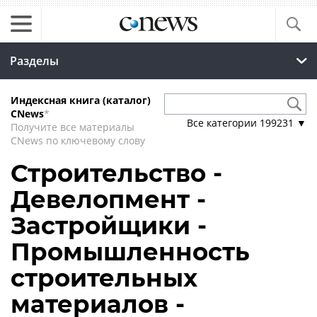
Разделы
Индексная книга (каталог)
CNews
*
Все категории
199231
▼
Получите все материалы
CNews по ключевому слову
Строительство -
Девелопмент -
Застройщики -
Промышленность
строительных
материалов -