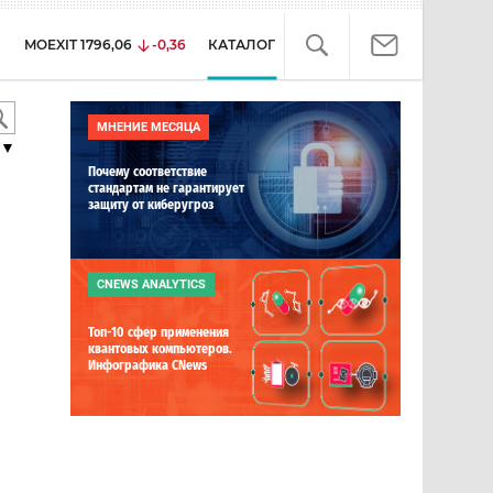
MOEXIT
1796,06
-0,36
КАТАЛОГ
МНЕНИЕ МЕСЯЦА
▼
Почему соответствие
стандартам не гарантирует
защиту от киберугроз
CNEWS ANALYTICS
Топ-10 сфер применения
квантовых компьютеров.
Инфографика CNews