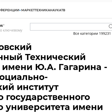
НФЕРЕНЦИИ
МАРКЕТ
ТЕХНИКА
НАУКА
ТВ
ws
*
по ключевому
Все категории
199231
товский
нный Технический
 имени Ю.А. Гагарина -
Социально-
ий институт
о государственного
о университета имени