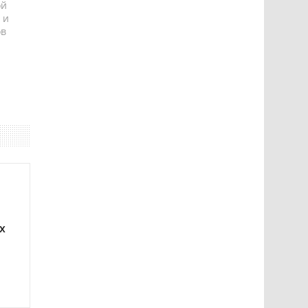
ой
 и
ов
х