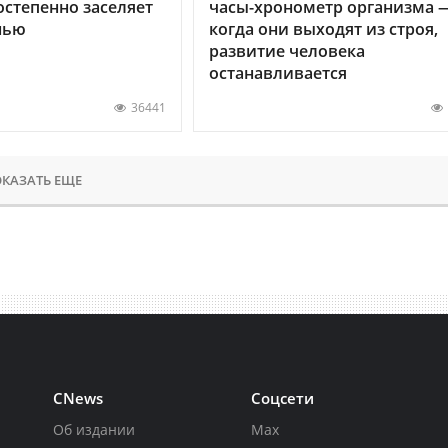
остепенно заселяет
часы-хронометр организма 
нью
когда они выходят из строя,
развитие человека
останавливается
36441
КАЗАТЬ ЕЩЕ
CNews
Соцсети
Об издании
Max