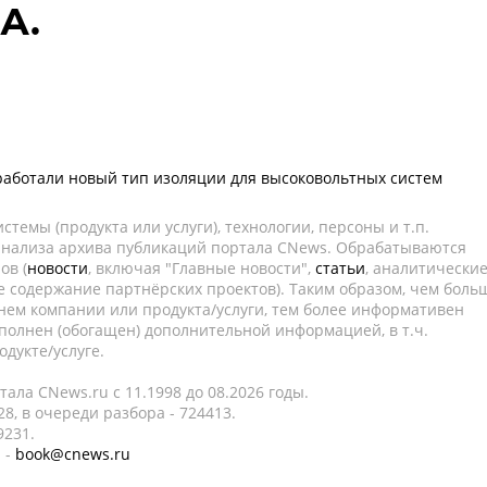
А.
аботали новый тип изоляции для высоковольтных систем
темы (продукта или услуги), технологии, персоны и т.п.
 анализа архива публикаций портала CNews. Обрабатываются
ов (
новости
, включая "Главные новости",
статьи
, аналитически
е содержание партнёрских проектов). Таким образом, чем боль
нем компании или продукта/услуги, тем более информативен
полнен (обогащен) дополнительной информацией, в т.ч.
дукте/услуге.
ала CNews.ru c 11.1998 до 08.2026 годы.
8, в очереди разбора - 724413.
9231.
 -
book@cnews.ru