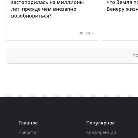
застопорилась на миллионы
что Земля п
лет, прежде чем внезапно
Венеру жиз
возобновиться?
2467
ПО
Главное
Популярное
Новости
Конференции