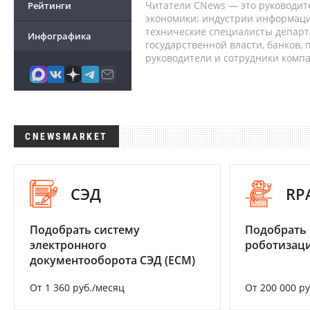
Читатели CNews — это руководит
Рейтинги
экономики: индустрии информаци
технические специалисты депар
Инфографика
государственной власти, банков,
руководители и сотрудники комп
CNEWSMARKET
СЭД
RP
Подобрать систему
Подобрать
электронного
роботизац
документооборота СЭД (ECM)
От 1 360 руб./месяц
От 200 000 р