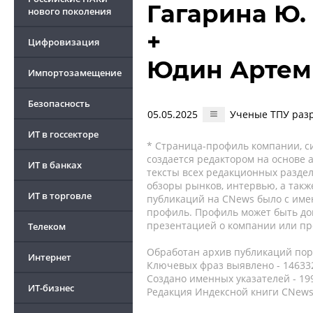
Гагарина Ю. 
нового поколения
+
Цифровизация
Юдин Артем
Импортозамещение
Безопасность
05.05.2025
Ученые ТПУ разр
ИТ в госсекторе
* Страница-профиль компании, сис
создается редактором на основе
ИТ в банках
тексты всех редакционных раздел
обзоры рынков, интервью, а такж
ИТ в торговле
публикаций на CNews было с име
профиль. Профиль может быть до
презентацией о компании или про
Телеком
Обработан архив публикаций порт
Интернет
Ключевых фраз выявлено - 146332
Создано именных указателей - 19
ИТ-бизнес
Редакция Индексной книги CNews