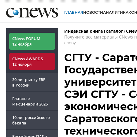
ГЛАВНАЯ
НОВОСТИ
АНАЛИТИКА
КО
Индексная книга (каталог) CNe
Получите все материалы CNews 
CNews FORUM
слову
12 ноября
СГТУ - Сара
CNews AWARDS
12 ноября
Государстве
университет
30 лет рынку ERP
в России
СЭИ СГТУ - 
Главные
экономическ
ИТ-сценарии
2026
Саратовског
10 лет российского
бэкапа
техническог
Российские ПАКи