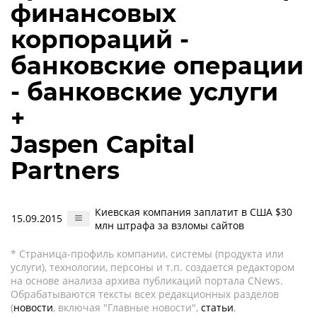
финансовых
корпораций -
банковские операции
- банковские услуги
+
Jaspen Capital
Partners
Киевская компания заплатит в США $30
15.09.2015
млн штрафа за взломы сайтов
* Страница-профиль компании, системы (продукта или
услуги), технологии, персоны и т.п. создается редактором
на основе анализа архива публикаций портала CNews.
Обрабатываются тексты всех редакционных разделов
(
новости
, включая "Главные новости",
статьи
,