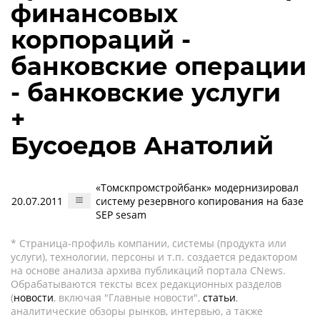
финансовых
корпораций -
банковские операции
- банковские услуги
+
Бусоедов Анатолий
«Томскпромстройбанк» модернизировал
20.07.2011
систему резервного копирования на базе
SEP sesam
* Страница-профиль компании, системы (продукта или
услуги), технологии, персоны и т.п. создается редактором
на основе анализа архива публикаций портала CNews.
Обрабатываются тексты всех редакционных разделов
(
новости
, включая "Главные новости",
статьи
,
аналитические обзоры рынков, интервью, а также