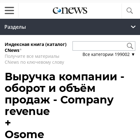
Разделы
Индексная книга (каталог)
CNews
*
Все категории
199002
▼
Получите все материалы
CNews по ключевому слову
Выручка компании -
оборот и объём
продаж - Company
revenue
+
Osome