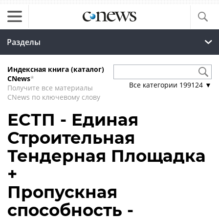
Разделы
Индексная книга (каталог)
CNews
*
Все категории
199124
▼
Получите все материалы
CNews по ключевому слову
ЕСТП - Единая
Строительная
Тендерная Площадка
+
Пропускная
способность -