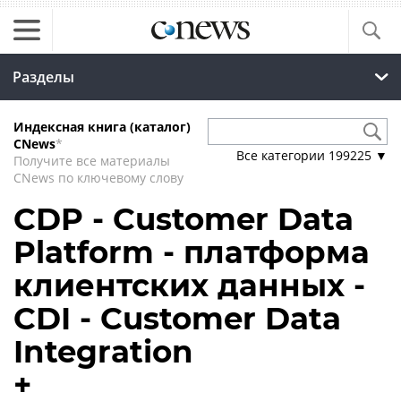
Разделы
Индексная книга (каталог)
CNews
*
Все категории
199225
▼
Получите все материалы
CNews по ключевому слову
CDP - Customer Data
Platform - платформа
клиентских данных -
CDI - Customer Data
Integration
+