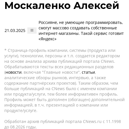
Москаленко Алексей
Россияне, не умеющие программировать,
смогут массово создавать собственные
21.03.2025
интернет-магазины. Такой сервис готовит
«Яндекс»
* Страница-профиль компании, системы (продукта или
услуги), технологии, персоны и т.п. создается редактором
на основе анализа архива публикаций портала CNews.
Обрабатываются тексты всех редакционных разделов
(
новости
, включая "Главные новости",
статьи
,
аналитические обзоры рынков, интервью, а также
содержание партнёрских проектов). Таким образом, чем
больше публикаций на CNews было с именем компании
или продукта/услуги, тем более информативен профиль.
Профиль может быть дополнен (обогащен) дополнительной
информацией, в т.ч. презентацией о компании или
продукте/услуге.
Обработан архив публикаций портала CNews.ru c 11.1998
до 08.2026 годы.