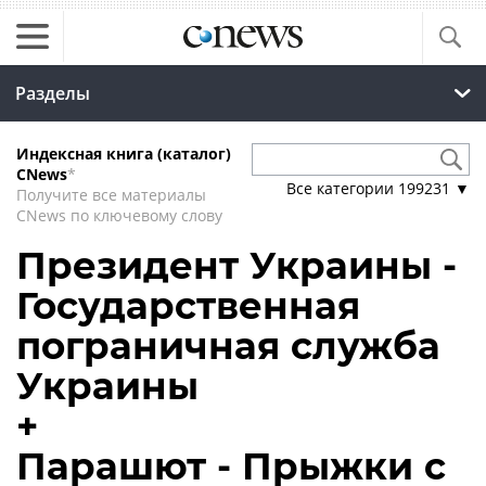
Разделы
Индексная книга (каталог)
CNews
*
Все категории
199231
▼
Получите все материалы
CNews по ключевому слову
Президент Украины -
Государственная
пограничная служба
Украины
+
Парашют - Прыжки с