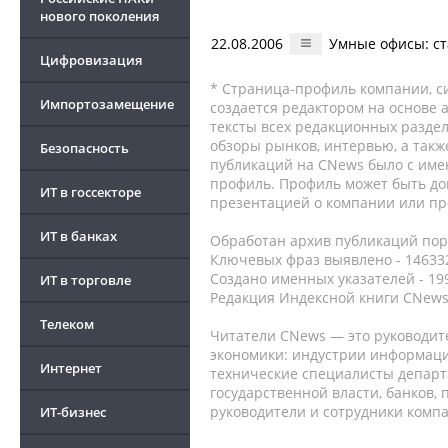
нового поколения
22.08.2006
Умные офисы: с
Цифровизация
* Страница-профиль компании, сис
Импортозамещение
создается редактором на основе
тексты всех редакционных раздел
обзоры рынков, интервью, а такж
Безопасность
публикаций на CNews было с име
профиль. Профиль может быть до
ИТ в госсекторе
презентацией о компании или про
ИТ в банках
Обработан архив публикаций порт
Ключевых фраз выявлено - 146332
Создано именных указателей - 19
ИТ в торговле
Редакция Индексной книги CNews
Телеком
Читатели CNews — это руководит
экономики: индустрии информаци
Интернет
технические специалисты депар
государственной власти, банков,
руководители и сотрудники комп
ИТ-бизнес