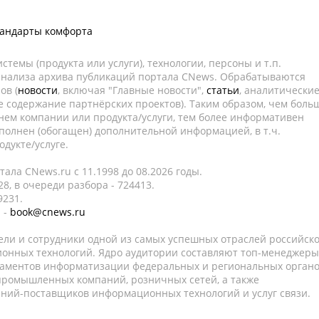
тандарты комфорта
темы (продукта или услуги), технологии, персоны и т.п.
 анализа архива публикаций портала CNews. Обрабатываются
ов (
новости
, включая "Главные новости",
статьи
, аналитически
е содержание партнёрских проектов). Таким образом, чем боль
нем компании или продукта/услуги, тем более информативен
полнен (обогащен) дополнительной информацией, в т.ч.
дукте/услуге.
ала CNews.ru c 11.1998 до 08.2026 годы.
8, в очереди разбора - 724413.
9231.
 -
book@cnews.ru
ели и сотрудники одной из самых успешных отраслей российск
онных технологий. Ядро аудитории составляют топ-менеджеры
таментов информатизации федеральных и региональных орган
 промышленных компаний, розничных сетей, а также
аний-поставщиков информационных технологий и услуг связи.