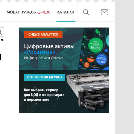
MOEXIT
1796,06
-0,36
КАТАЛОГ
CNEWS ANALYTICS
▼
Цифровые активы
«Росатома».
я
Инфографика CNews
ТЕХНОЛОГИЯ МЕСЯЦА
Как выбрать сервер
для ЦОД и не прогадать
в перспективе