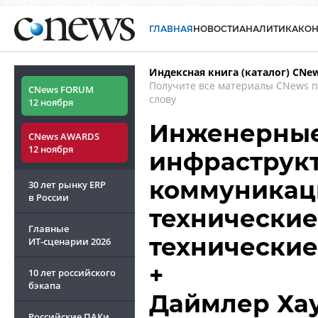
ГЛАВНАЯ
НОВОСТИ
АНАЛИТИКА
КО
Индексная книга (каталог) CNe
Получите все материалы CNews 
CNews FORUM
слову
12 ноября
Инженерные
CNews AWARDS
12 ноября
инфраструк
коммуникац
30 лет рынку ERP
в России
технические
Главные
технические
ИТ-сценарии
2026
+
10 лет российского
бэкапа
Даймлер Ха
Российские ПАКи