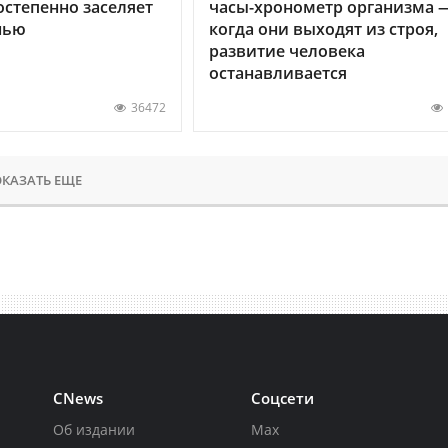
остепенно заселяет
часы-хронометр организма 
нью
когда они выходят из строя,
развитие человека
останавливается
36472
КАЗАТЬ ЕЩЕ
CNews
Соцсети
Об издании
Max