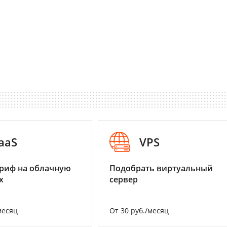
aaS
VPS
риф на облачную
Подобрать виртуальный
х
сервер
месяц
От 30 руб./месяц