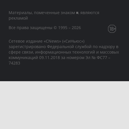
Материалы, помеченные знаком ■, являются
рекламой
Все права защищены © 1995 – 2026
Сетевое издание «CNews» («СиНьюс»)
зарегистрировано Федеральной службой по надзору в
сфере связи, информационных технологий и массовых
коммуникаций 09.11.2018 за номером Эл № ФС77 –
74283