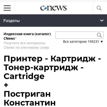
Разделы
Индексная книга (каталог)
CNews
*
Все категории
199231
▼
Получите все материалы
CNews по ключевому слову
Принтер - Картридж -
Тонер-картридж -
Cartridge
+
Постриган
Константин