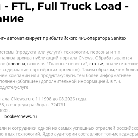
 FTL, Full Truck Load -
ание
нг» автоматизирует прибалтийского 4PL-оператора Sanitex
темы (продукта или услуги), технологии, персоны и т.п.
 анализа архива публикаций портала CNews. Обрабатываются
ов (
новости
, включая "Главные новости",
статьи
, аналитически
е содержание партнёрских проектов). Таким образом, чем боль
нем компании или продукта/услуги, тем более информативен
полнен (обогащен) дополнительной информацией, в т.ч.
дукте/услуге.
ала CNews.ru c 11.1998 до 08.2026 годы.
5, в очереди разбора - 724761.
9002.
 -
book@cnews.ru
ели и сотрудники одной из самых успешных отраслей российск
онных технологий. Ядро аудитории составляют топ-менеджеры