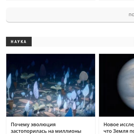
ПО
НАУКА
Почему эволюция
Новое иссле
застопорилась на миллионы
что Земля п