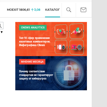
MOEXIT
1806,61
3,08
КАТАЛОГ
CNEWS ANALYTICS
▼
Топ-10 сфер применения
квантовых компьютеров.
Инфографика CNews
МНЕНИЕ МЕСЯЦА
Почему соответствие
стандартам не гарантирует
защиту от киберугроз