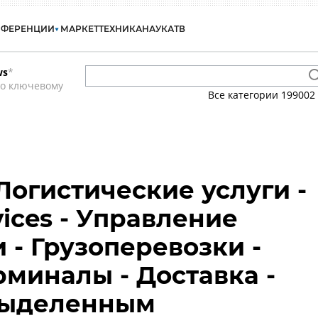
НФЕРЕНЦИИ
МАРКЕТ
ТЕХНИКА
НАУКА
ТВ
ws
*
по ключевому
Все категории
199002
Логистические услуги -
rvices - Управление
 - Грузоперевозки -
рминалы - Доставка -
выделенным