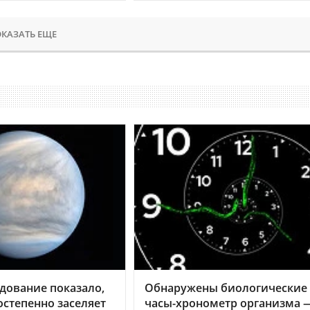
КАЗАТЬ ЕЩЕ
дование показало,
Обнаружены биологические
остепенно заселяет
часы-хронометр организма 