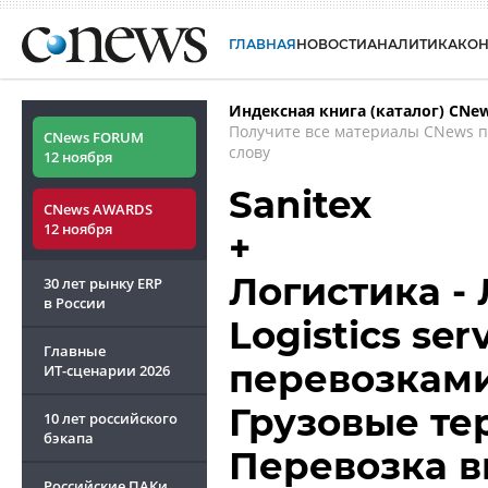
ГЛАВНАЯ
НОВОСТИ
АНАЛИТИКА
КО
Индексная книга (каталог) CNe
Получите все материалы CNews 
CNews FORUM
слову
12 ноября
Sanitex
CNews AWARDS
12 ноября
+
Логистика - 
30 лет рынку ERP
в России
Logistics se
Главные
перевозками
ИТ-сценарии
2026
Грузовые те
10 лет российского
бэкапа
Перевозка 
Российские ПАКи