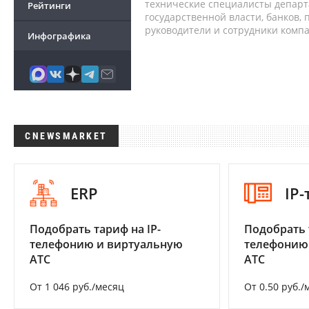
технические специалисты депар
Рейтинги
государственной власти, банков,
руководители и сотрудники комп
Инфографика
CNEWSMARKET
ERP
IP
Подобрать тариф на IP-
Подобрать 
телефонию и виртуальную
телефонию
АТС
АТС
От 1 046 руб./месяц
От 0.50 руб./