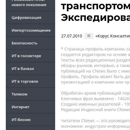
транспортом -
нового поколения
Экспедиров
Цифровизация
Импортозамещение
27.07.2010
«Корус Консалти
Безопасность
* Страница-профиль компании, сис
создается редактором на основе
ИТ в госсекторе
тексты всех редакционных раздел
обзоры рынков, интервью, а такж
ИТ в банках
публикаций на CNews было с име
профиль. Профиль может быть до
ИТ в торговле
презентацией о компании или про
Обработан архив публикаций порт
Телеком
Ключевых фраз выявлено - 146265
Создано именных указателей - 19
Интернет
Редакция Индексной книги CNews
ИТ-бизнес
Читатели CNews — это руководит
экономики: индустрии информаци