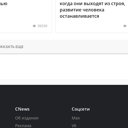
нью
когда они выходят из строя,
развитие человека
останавливается
36036
КАЗАТЬ ЕЩЕ
CNews
Соцсети
Об издании
Max
Реклама
VK