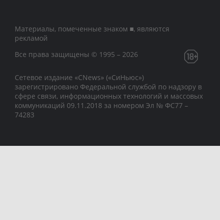
Материалы, помеченные знаком ■, являются
рекламой
Все права защищены © 1995 – 2026
Сетевое издание «CNews» («СиНьюс»)
зарегистрировано Федеральной службой по надзору в
сфере связи, информационных технологий и массовых
коммуникаций 09.11.2018 за номером Эл № ФС77 –
74283