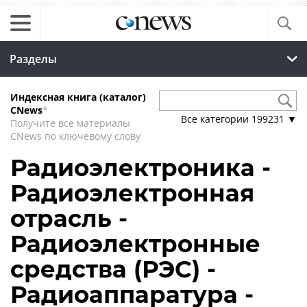
Разделы
Индексная книга (каталог)
CNews
*
Все категории
199231
▼
Получите все материалы
CNews по ключевому слову
Радиоэлектроника -
Радиоэлектронная
отрасль -
Радиоэлектронные
средства (РЭС) -
Радиоаппаратура -