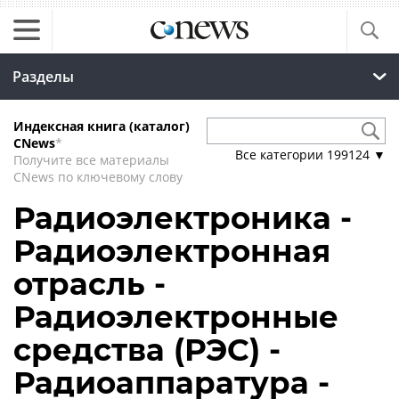
Разделы
Индексная книга (каталог)
CNews
*
Все категории
199124
▼
Получите все материалы
CNews по ключевому слову
Радиоэлектроника -
Радиоэлектронная
отрасль -
Радиоэлектронные
средства (РЭС) -
Радиоаппаратура -