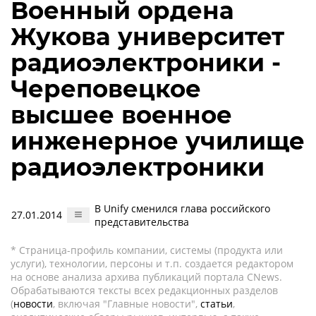
Военный ордена
Жукова университет
радиоэлектроники -
Череповецкое
высшее военное
инженерное училище
радиоэлектроники
В Unify сменился глава российского
27.01.2014
представительства
* Страница-профиль компании, системы (продукта или
услуги), технологии, персоны и т.п. создается редактором
на основе анализа архива публикаций портала CNews.
Обрабатываются тексты всех редакционных разделов
(
новости
, включая "Главные новости",
статьи
,