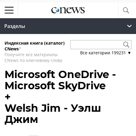
Разделы
Индексная книга (каталог)
CNews
*
Все категории
199231
▼
Получите все материалы
CNews по ключевому слову
Microsoft OneDrive -
Microsoft SkyDrive
+
Welsh Jim - Уэлш
Джим