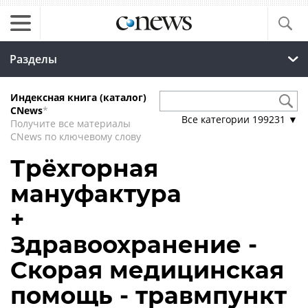
Разделы
Индексная книга (каталог)
CNews
*
Все категории
199231
▼
Получите все материалы
CNews по ключевому слову
Трёхгорная
мануфактура
+
Здравоохранение -
Скорая медицинская
помощь - травмпункт