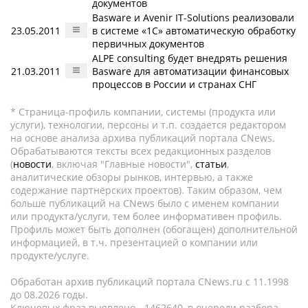
документов
Basware и Avenir IT-Solutions реализовали
23.05.2011
в системе «1С» автоматическую обработку
первичных документов
ALPE consulting будет внедрять решения
21.03.2011
Basware для автоматизации финансовых
процессов в России и странах СНГ
* Страница-профиль компании, системы (продукта или
услуги), технологии, персоны и т.п. создается редактором
на основе анализа архива публикаций портала CNews.
Обрабатываются тексты всех редакционных разделов
(
новости
, включая "Главные новости",
статьи
,
аналитические обзоры рынков, интервью, а также
содержание партнёрских проектов). Таким образом, чем
больше публикаций на CNews было с именем компании
или продукта/услуги, тем более информативен профиль.
Профиль может быть дополнен (обогащен) дополнительной
информацией, в т.ч. презентацией о компании или
продукте/услуге.
Обработан архив публикаций портала CNews.ru c 11.1998
до 08.2026 годы.
Ключевых фраз выявлено - 1462640, в очереди разбора -