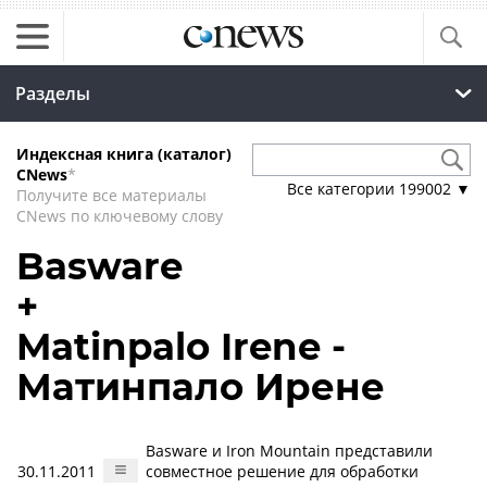
Разделы
Индексная книга (каталог)
CNews
*
Все категории
199002
▼
Получите все материалы
CNews по ключевому слову
Basware
+
Matinpalo Irene -
Матинпало Ирене
Basware и Iron Mountain представили
30.11.2011
совместное решение для обработки