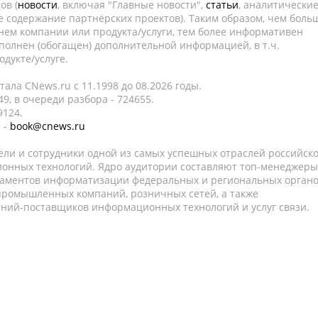
ов (
новости
, включая "Главные новости",
статьи
, аналитически
е содержание партнёрских проектов). Таким образом, чем боль
нем компании или продукта/услуги, тем более информативен
полнен (обогащен) дополнительной информацией, в т.ч.
дукте/услуге.
ала CNews.ru c 11.1998 до 08.2026 годы.
9, в очереди разбора - 724655.
9124.
 -
book@cnews.ru
ели и сотрудники одной из самых успешных отраслей российск
онных технологий. Ядро аудитории составляют топ-менеджеры
таментов информатизации федеральных и региональных орган
 промышленных компаний, розничных сетей, а также
аний-поставщиков информационных технологий и услуг связи.