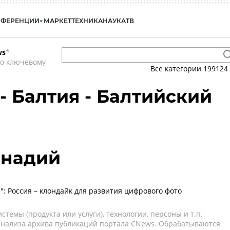
НФЕРЕНЦИИ
МАРКЕТ
ТЕХНИКА
НАУКА
ТВ
ws
*
по ключевому
Все категории
199124
- Балтия - Балтийский
ннадий
": Россия – клондайк для развития цифрового фото
темы (продукта или услуги), технологии, персоны и т.п.
 анализа архива публикаций портала CNews. Обрабатываются