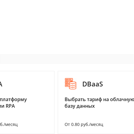
A
DBaaS
 платформу
Выбрать тариф на облачну
ии RPA
базу данных
уб./месяц
От 0.80 руб./месяц