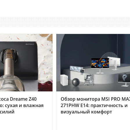
оса Dreame Z40
Обзор монитора MSI PRO MA
o: сухая и влажная
271PHW E14: практичность и
усилий
визуальный комфорт