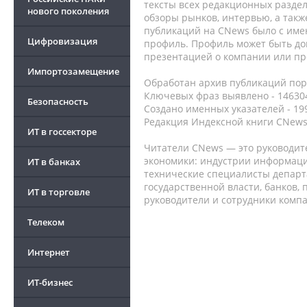
тексты всех редакционных раздел
нового поколения
обзоры рынков, интервью, а такж
публикаций на CNews было с име
Цифровизация
профиль. Профиль может быть до
презентацией о компании или про
Импортозамещение
Обработан архив публикаций порт
Ключевых фраз выявлено - 146304
Безопасность
Создано именных указателей - 19
Редакция Индексной книги CNews
ИТ в госсекторе
Читатели CNews — это руководит
экономики: индустрии информаци
ИТ в банках
технические специалисты депар
государственной власти, банков,
ИТ в торговле
руководители и сотрудники комп
Телеком
Интернет
ИТ-бизнес