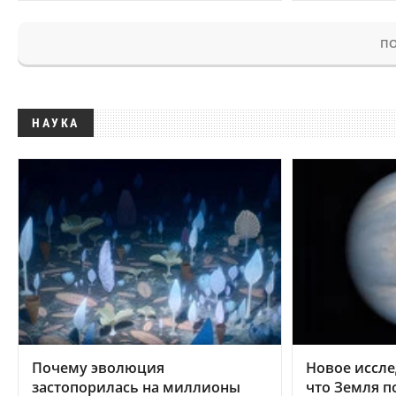
ПО
НАУКА
Почему эволюция
Новое иссле
застопорилась на миллионы
что Земля п