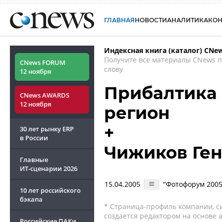
ГЛАВНАЯ
НОВОСТИ
АНАЛИТИКА
КО
Индексная книга (каталог) CNe
Получите все материалы CNews 
CNews FORUM
слову
12 ноября
Прибалтика 
CNews AWARDS
12 ноября
регион
+
30 лет рынку ERP
в России
Чижиков Ге
Главные
ИТ-сценарии
2026
15.04.2005
"Фотофорум 2005
10 лет российского
бэкапа
* Страница-профиль компании, сис
создается редактором на основе
Российские ПАКи