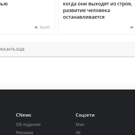
нью
когда они выходят из строя,
развитие человека
останавливается
36245
КАЗАТЬ ЕЩЕ
CNews
Соцсети
Об издании
Max
Реклама
VK