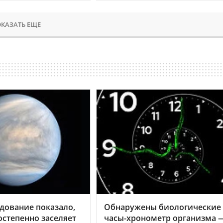
КАЗАТЬ ЕЩЕ
дование показало,
Обнаружены биологические
остепенно заселяет
часы-хронометр организма 