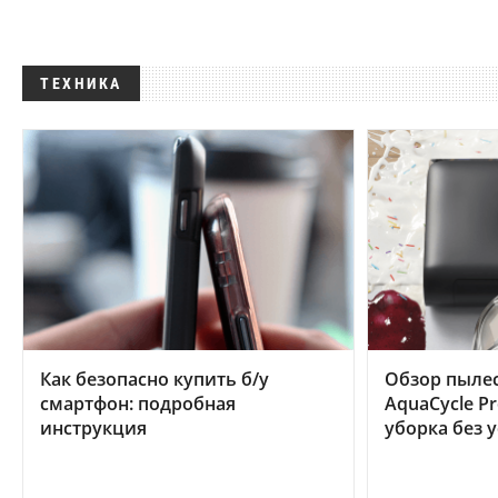
ТЕХНИКА
Как безопасно купить б/у
Обзор пылес
смартфон: подробная
AquaCycle Pr
инструкция
уборка без 