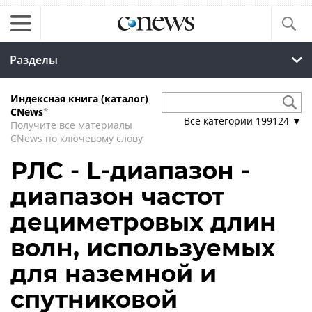
Разделы
Индексная книга (каталог)
CNews
*
Все категории
199124
▼
Получите все материалы
CNews по ключевому слову
РЛС - L-диапазон -
диапазон частот
дециметровых длин
волн, используемых
для наземной и
спутниковой