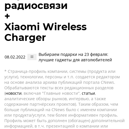
радиосвязи
+
Xiaomi Wireless
Charger
Выбираем подарки на 23 февраля:
08.02.2022
лучшие гаджеты для автолюбителей
* Страница-профиль компании, системы (продукта или
услуги), технологии, персоны и т.п. создается редактором
на основе анализа архива публикаций портала CNews.
Обрабатываются тексты всех редакционных разделов
(
новости
, включая "Главные новости",
статьи
,
аналитические обзоры рынков, интервью, а также
содержание партнёрских проектов). Таким образом, чем
больше публикаций на CNews было с именем компании
или продукта/услуги, тем более информативен профиль.
Профиль может быть дополнен (обогащен) дополнительной
информацией, в т.ч. презентацией о компании или