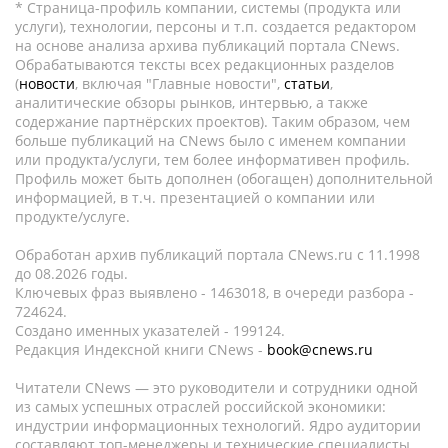
* Страница-профиль компании, системы (продукта или
услуги), технологии, персоны и т.п. создается редактором
на основе анализа архива публикаций портала CNews.
Обрабатываются тексты всех редакционных разделов
(
новости
, включая "Главные новости",
статьи
,
аналитические обзоры рынков, интервью, а также
содержание партнёрских проектов). Таким образом, чем
больше публикаций на CNews было с именем компании
или продукта/услуги, тем более информативен профиль.
Профиль может быть дополнен (обогащен) дополнительной
информацией, в т.ч. презентацией о компании или
продукте/услуге.
Обработан архив публикаций портала CNews.ru c 11.1998
до 08.2026 годы.
Ключевых фраз выявлено - 1463018, в очереди разбора -
724624.
Создано именных указателей - 199124.
Редакция Индексной книги CNews -
book@cnews.ru
Читатели CNews — это руководители и сотрудники одной
из самых успешных отраслей российской экономики:
индустрии информационных технологий. Ядро аудитории
составляют топ-менеджеры и технические специалисты