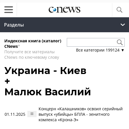
Разделы
Индексная книга (каталог)
CNews
*
Все категории
199124
▼
Получите все материалы
CNews по ключевому слову
Украина - Киев
+
Малюк Василий
Концерн «Калашников» освоил серийный
01.11.2025
выпуск «убийцы» БПЛА - зенитного
комлекса «Крона-Э»