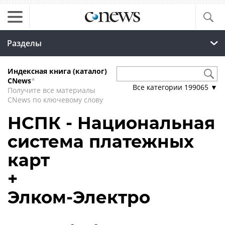
Разделы
Индексная книга (каталог)
CNews
*
Все категории
199065
▼
Получите все материалы
CNews по ключевому слову
НСПК - Национальная
система платежных
карт
+
Элком-Электро