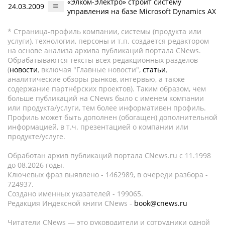
«Элком-Электро» строит систему
24.03.2009
управления на базе Microsoft Dynamics AX
* Страница-профиль компании, системы (продукта или
услуги), технологии, персоны и т.п. создается редактором
на основе анализа архива публикаций портала CNews.
Обрабатываются тексты всех редакционных разделов
(
новости
, включая "Главные новости",
статьи
,
аналитические обзоры рынков, интервью, а также
содержание партнёрских проектов). Таким образом, чем
больше публикаций на CNews было с именем компании
или продукта/услуги, тем более информативен профиль.
Профиль может быть дополнен (обогащен) дополнительной
информацией, в т.ч. презентацией о компании или
продукте/услуге.
Обработан архив публикаций портала CNews.ru c 11.1998
до 08.2026 годы.
Ключевых фраз выявлено - 1462989, в очереди разбора -
724937.
Создано именных указателей - 199065.
Редакция Индексной книги CNews -
book@cnews.ru
Читатели CNews — это руководители и сотрудники одной