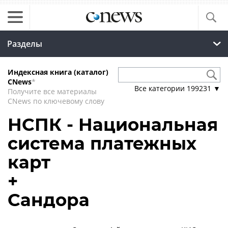
Разделы
Индексная книга (каталог)
CNews
*
Все категории
199231
▼
Получите все материалы
CNews по ключевому слову
НСПК - Национальная
система платежных
карт
+
Сандора