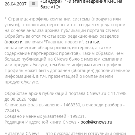
«Сандора»: 1-й этап внедрения КИС на
26.04.2007
базе «1С»
* Страница-профиль компании, системы (продукта или
услуги), технологии, персоны и т.п. создается редактором
на основе анализа архива публикаций портала CNews.
Обрабатываются тексты всех редакционных разделов
(
новости
, включая "Главные новости",
статьи
,
аналитические обзоры рынков, интервью, а также
содержание партнёрских проектов). Таким образом, чем
больше публикаций на CNews было с именем компании
или продукта/услуги, тем более информативен профиль.
Профиль может быть дополнен (обогащен) дополнительной
информацией, в т.ч. презентацией о компании или
продукте/услуге.
Обработан архив публикаций портала CNews.ru c 11.1998
до 08.2026 годы.
Ключевых фраз выявлено - 1463330, в очереди разбора -
724415.
Создано именных указателей - 199231.
Редакция Индексной книги CNews -
book@cnews.ru
Читатели CNews — это руководители и сотрудники одной