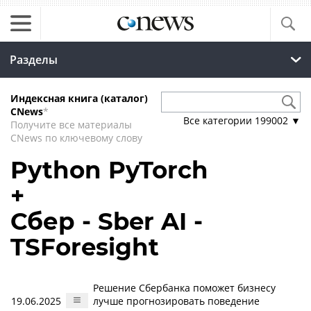
Разделы
Индексная книга (каталог)
CNews
*
Все категории
199002
▼
Получите все материалы
CNews по ключевому слову
Python PyTorch
+
Сбер - Sber AI -
TSForesight
Решение Сбербанка поможет бизнесу
19.06.2025
лучше прогнозировать поведение