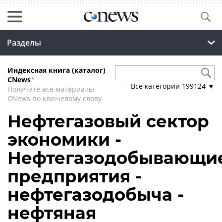
Разделы
Индексная книга (каталог)
CNews
*
Все категории
199124
▼
Получите все материалы
CNews по ключевому слову
Нефтегазовый сектор
экономики -
Нефтегазодобывающи
предприятия -
нефтегазодобыча -
нефтяная