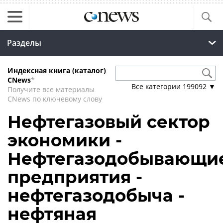
Разделы
Индексная книга (каталог)
CNews
*
Все категории
199092
▼
Получите все материалы
CNews по ключевому слову
Нефтегазовый сектор
экономики -
Нефтегазодобывающи
предприятия -
нефтегазодобыча -
нефтяная