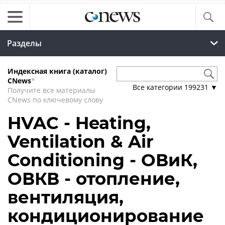
Разделы
Индексная книга (каталог)
CNews
*
Все категории
199231
▼
Получите все материалы
CNews по ключевому слову
HVAC - Heating,
Ventilation & Air
Conditioning - ОВиК,
ОВКВ - отопление,
вентиляция,
кондиционирование