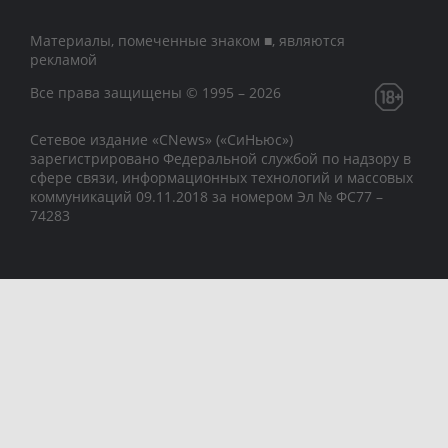
Материалы, помеченные знаком ■, являются
рекламой
Все права защищены © 1995 – 2026
Сетевое издание «CNews» («СиНьюс»)
зарегистрировано Федеральной службой по надзору в
сфере связи, информационных технологий и массовых
коммуникаций 09.11.2018 за номером Эл № ФС77 –
74283