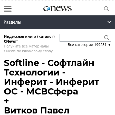
Разделы
Индексная книга (каталог)
CNews
*
Все категории
199231
▼
Получите все материалы
CNews по ключевому слову
Softline - Софтлайн
Технологии -
Инферит - Инферит
ОС - МСВСфера
+
Витков Павел