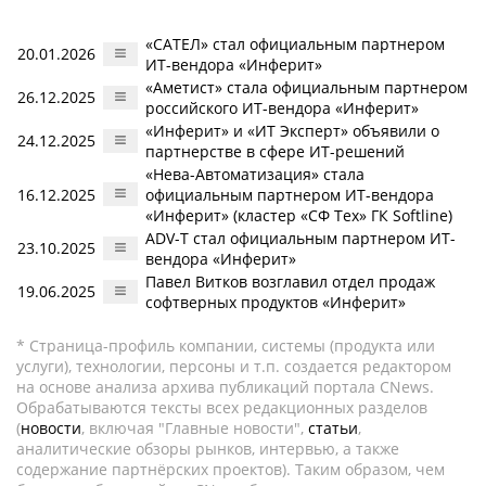
«САТЕЛ» стал официальным партнером
20.01.2026
ИТ-вендора «Инферит»
«Аметист» стала официальным партнером
26.12.2025
российского ИТ-вендора «Инферит»
«Инферит» и «ИТ Эксперт» объявили о
24.12.2025
партнерстве в сфере ИТ-решений
«Нева-Автоматизация» стала
16.12.2025
официальным партнером ИТ-вендора
«Инферит» (кластер «СФ Тех» ГК Softline)
ADV-T стал официальным партнером ИТ-
23.10.2025
вендора «Инферит»
Павел Витков возглавил отдел продаж
19.06.2025
софтверных продуктов «Инферит»
* Страница-профиль компании, системы (продукта или
услуги), технологии, персоны и т.п. создается редактором
на основе анализа архива публикаций портала CNews.
Обрабатываются тексты всех редакционных разделов
(
новости
, включая "Главные новости",
статьи
,
аналитические обзоры рынков, интервью, а также
содержание партнёрских проектов). Таким образом, чем