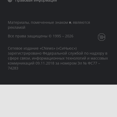
Правовая информация
Материалы, помеченные знаком ■, являются
рекламой
Все права защищены © 1995 – 2026
Сетевое издание «CNews» («СиНьюс»)
зарегистрировано Федеральной службой по надзору в
сфере связи, информационных технологий и массовых
коммуникаций 09.11.2018 за номером Эл № ФС77 –
74283