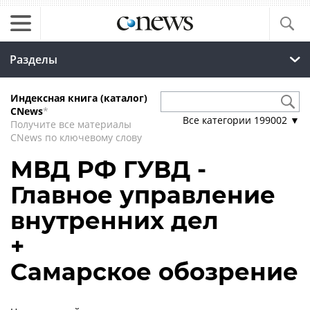
Разделы
Индексная книга (каталог)
CNews
*
Все категории
199002
▼
Получите все материалы
CNews по ключевому слову
МВД РФ ГУВД -
Главное управление
внутренних дел
+
Самарское обозрение