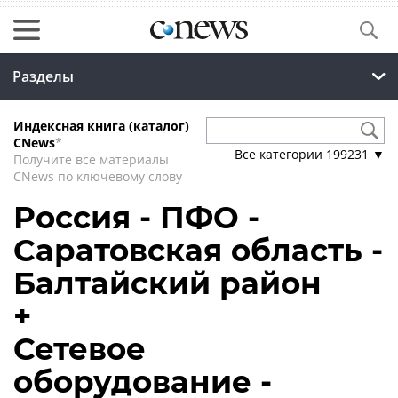
Разделы
Индексная книга (каталог)
CNews
*
Все категории
199231
▼
Получите все материалы
CNews по ключевому слову
Россия - ПФО -
Саратовская область -
Балтайский район
+
Сетевое
оборудование -