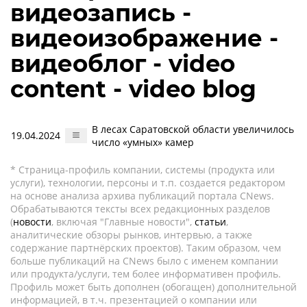
видеозапись -
видеоизображение -
видеоблог - video
content - video blog
В лесах Саратовской области увеличилось
19.04.2024
число «умных» камер
* Страница-профиль компании, системы (продукта или
услуги), технологии, персоны и т.п. создается редактором
на основе анализа архива публикаций портала CNews.
Обрабатываются тексты всех редакционных разделов
(
новости
, включая "Главные новости",
статьи
,
аналитические обзоры рынков, интервью, а также
содержание партнёрских проектов). Таким образом, чем
больше публикаций на CNews было с именем компании
или продукта/услуги, тем более информативен профиль.
Профиль может быть дополнен (обогащен) дополнительной
информацией, в т.ч. презентацией о компании или