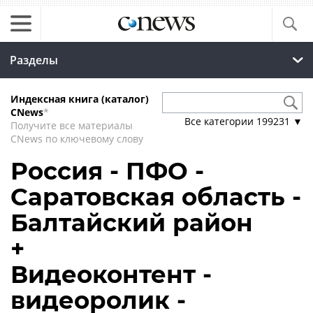
Разделы
Индексная книга (каталог)
CNews
*
Все категории
199231
▼
Получите все материалы
CNews по ключевому слову
Россия - ПФО -
Саратовская область -
Балтайский район
+
Видеоконтент -
видеоролик -