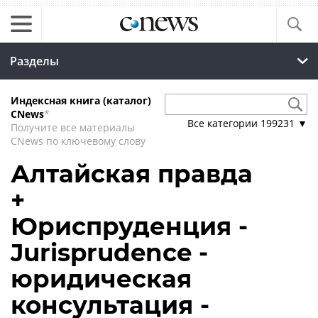
Разделы
Индексная книга (каталог)
CNews
*
Все категории
199231
▼
Получите все материалы
CNews по ключевому слову
Алтайская правда
+
Юриспруденция -
Jurisprudence -
юридическая
консультация -