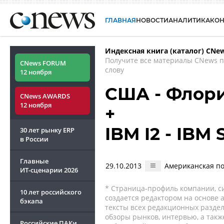
ГЛАВНАЯ
НОВОСТИ
АНАЛИТИКА
КО
Индексная книга (каталог) CNe
Получите все материалы CNews 
CNews FORUM
слову
12 ноября
США - Флори
CNews AWARDS
12 ноября
+
IBM I2 - IBM 
30 лет рынку ERP
в России
Главные
29.10.2013
Американская по
ИТ-сценарии
2026
* Страница-профиль компании, сис
10 лет российского
создается редактором на основе
бэкапа
тексты всех редакционных раздел
обзоры рынков, интервью, а такж
Российские ПАКи