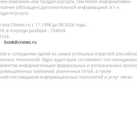
нем компании или продукта/услуги, тем более информативен
полнен (обогащен) дополнительной информацией, в т.ч.
дукте/услуге.
ала CNews.ru c 11.1998 до 08.2026 годы.
8, в очереди разбора - 724624.
9124.
 -
book@cnews.ru
ели и сотрудники одной из самых успешных отраслей российск
онных технологий. Ядро аудитории составляют топ-менеджеры
таментов информатизации федеральных и региональных орган
 промышленных компаний, розничных сетей, а также
аний-поставщиков информационных технологий и услуг связи.