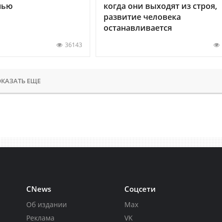
нью
когда они выходят из строя,
развитие человека
останавливается
36143
КАЗАТЬ ЕЩЕ
CNews
Соцсети
Об издании
Max
Реклама
VK