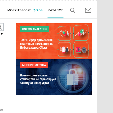
MOEXIT
1806,61
3,08
КАТАЛОГ
CNEWS ANALYTICS
▼
Топ-10 сфер применения
квантовых компьютеров.
Инфографика CNews
МНЕНИЕ МЕСЯЦА
Почему соответствие
стандартам не гарантирует
защиту от киберугроз
е
ше