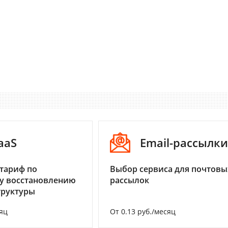
aaS
Email-рассылки
тариф по
Выбор сервиса для почтовы
у восстановлению
рассылок
труктуры
яц
От 0.13 руб./месяц