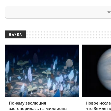
ПО
НАУКА
Почему эволюция
Новое иссле
застопорилась на миллионы
что Земля п