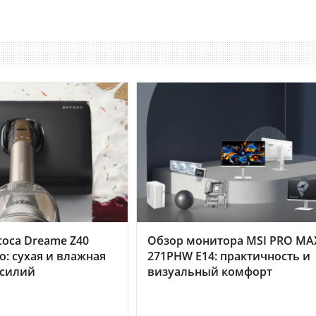
оса Dreame Z40
Обзор монитора MSI PRO MA
o: сухая и влажная
271PHW E14: практичность и
усилий
визуальный комфорт