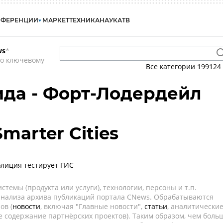
НФЕРЕНЦИИ
МАРКЕТ
ТЕХНИКА
НАУКА
ТВ
ws
*
по ключевому
Все категории
199124
да - Форт-Лодердейл
Smarter Cities
лиция тестирует ГИС
темы (продукта или услуги), технологии, персоны и т.п.
 анализа архива публикаций портала CNews. Обрабатываются
ов (
новости
, включая "Главные новости",
статьи
, аналитически
е содержание партнёрских проектов). Таким образом, чем боль