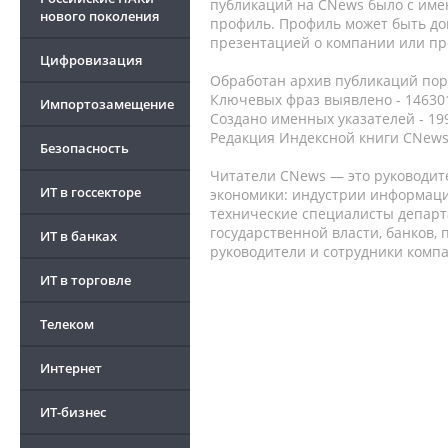
публикаций на CNews было с име
нового поколения
профиль. Профиль может быть до
презентацией о компании или про
Цифровизация
Обработан архив публикаций порт
Ключевых фраз выявлено - 146301
Импортозамещение
Создано именных указателей - 19
Редакция Индексной книги CNews
Безопасность
Читатели CNews — это руководит
ИТ в госсекторе
экономики: индустрии информаци
технические специалисты депар
государственной власти, банков,
ИТ в банках
руководители и сотрудники комп
ИТ в торговле
Телеком
Интернет
ИТ-бизнес