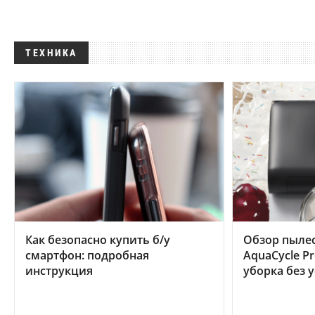
ТЕХНИКА
Как безопасно купить б/у
Обзор пылес
смартфон: подробная
AquaCycle Pr
инструкция
уборка без 