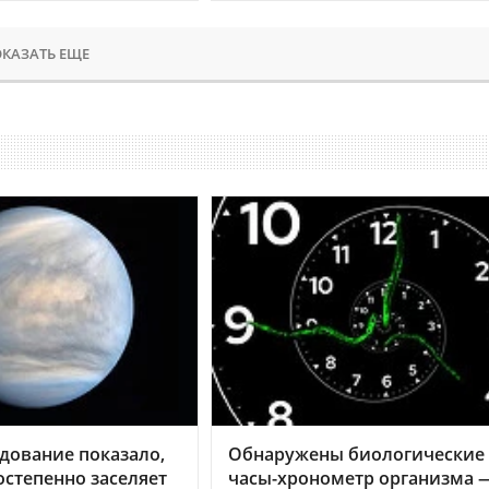
КАЗАТЬ ЕЩЕ
дование показало,
Обнаружены биологические
остепенно заселяет
часы-хронометр организма 