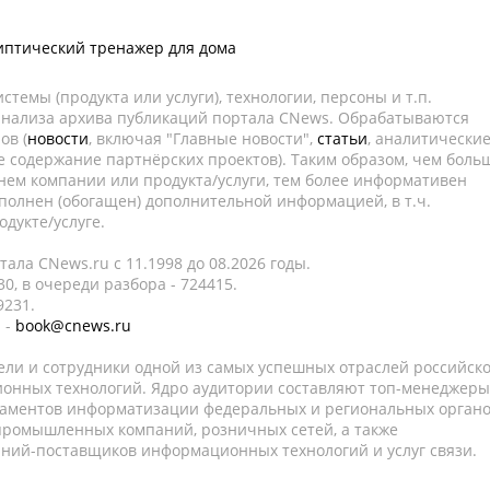
иптический тренажер для дома
темы (продукта или услуги), технологии, персоны и т.п.
 анализа архива публикаций портала CNews. Обрабатываются
ов (
новости
, включая "Главные новости",
статьи
, аналитически
е содержание партнёрских проектов). Таким образом, чем боль
нем компании или продукта/услуги, тем более информативен
полнен (обогащен) дополнительной информацией, в т.ч.
дукте/услуге.
ала CNews.ru c 11.1998 до 08.2026 годы.
0, в очереди разбора - 724415.
9231.
 -
book@cnews.ru
ели и сотрудники одной из самых успешных отраслей российск
онных технологий. Ядро аудитории составляют топ-менеджеры
таментов информатизации федеральных и региональных орган
 промышленных компаний, розничных сетей, а также
аний-поставщиков информационных технологий и услуг связи.