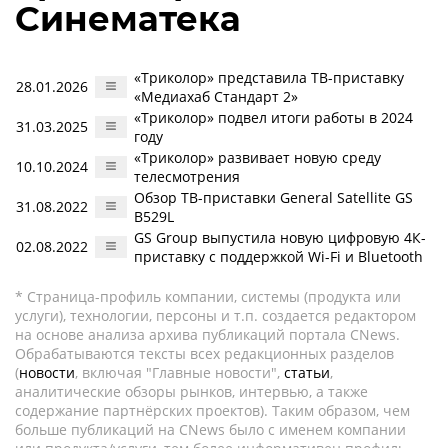
Синематека
«Триколор» представила ТВ-приставку
28.01.2026
«Медиахаб Стандарт 2»
«Триколор» подвел итоги работы в 2024
31.03.2025
году
«Триколор» развивает новую среду
10.10.2024
телесмотрения
Обзор ТВ-приставки General Satellite GS
31.08.2022
B529L
GS Group выпустила новую цифровую 4К-
02.08.2022
приставку с поддержкой Wi-Fi и Bluetooth
* Страница-профиль компании, системы (продукта или
услуги), технологии, персоны и т.п. создается редактором
на основе анализа архива публикаций портала CNews.
Обрабатываются тексты всех редакционных разделов
(
новости
, включая "Главные новости",
статьи
,
аналитические обзоры рынков, интервью, а также
содержание партнёрских проектов). Таким образом, чем
больше публикаций на CNews было с именем компании